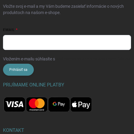
Vložte svoj e-mail a my Vám budeme zasielať informácie o nových
produktoch na našom e-shope.
EMAIL
Vložením e-mailu súhlasíte s
podmienkami ochrany osobných údajov
Prihlásiť sa
PRIJÍMAME ONLINE PLATBY
KONTAKT