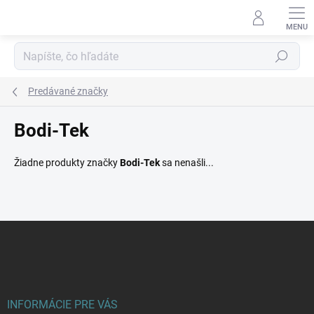
Prejsť
na
obsah
Hľadať
Predávané značky
Bodi-Tek
Žiadne produkty značky
Bodi-Tek
sa nenašli...
Z
á
p
ä
t
i
INFORMÁCIE PRE VÁS