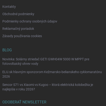
e
Kontakty
Obchodné podmienky
Podmienky ochrany osobných údajov
Reklamačný poriadok
Zásady používania cookies
BLOG
Novinka: Solárny striedač GETI GWH04W 5000 W MPPT pre
fotovoltaický ohrev vody
ELU.sk hlavným sponzorom Kežmarsko-belianskeho cyklomaratónu
2026
Sencor S71 vs Xiaomi vs Kugoo – ktorá elektrická kolobežka je
najlepšia v roku 2026?
ODOBERAŤ NEWSLETTER