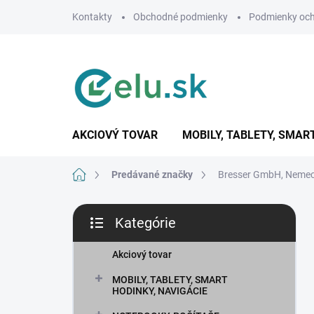
Prejsť
Kontakty
Obchodné podmienky
Podmienky och
na
obsah
AKCIOVÝ TOVAR
MOBILY, TABLETY, SMAR
Domov
Predávané značky
Bresser GmbH, Neme
B
Kategórie
o
Preskočiť
č
kategórie
n
Akciový tovar
ý
MOBILY, TABLETY, SMART
p
HODINKY, NAVIGÁCIE
a