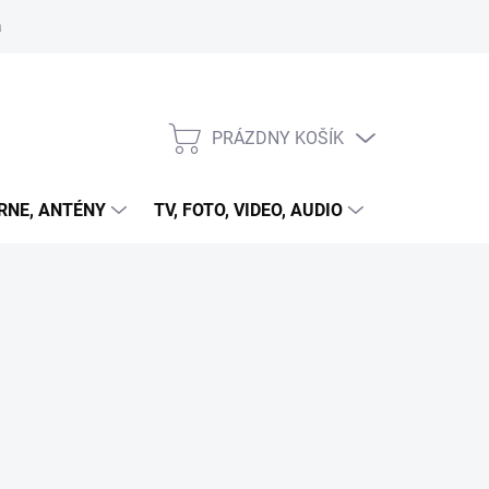
 cookies
PRÁZDNY KOŠÍK
NÁKUPNÝ
KOŠÍK
RNE, ANTÉNY
TV, FOTO, VIDEO, AUDIO
HRY A ZÁB