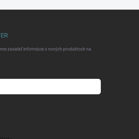
TER
eme zasielať informácie o nových produktoch na
mienkami ochrany osobných údajov