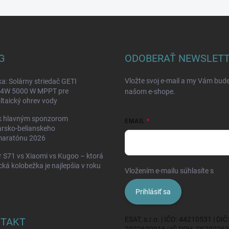
G
ODOBERAŤ NEWSLET
Vložte svoj e-mail a my Vám bud
a: Solárny striedač GETI
W 5000 W MPPT pre
našom e-shope.
ltaický ohrev vody
k hlavným sponzorom
EMAIL
rsko-belianskeho
maratónu 2026
 S71 vs Xiaomi vs Kugoo – ktorá
ická kolobežka je najlepšia v roku
Vložením e-mailu súhlasíte s
pod
Prihlásiť sa
ESAT, s.r.o. | IČO: 44210531 | DIČ:
TAKT