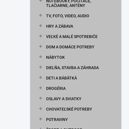
n
NOTEBOOKY, POČÍTAČE,
TLAČIARNE, ANTÉNY
e
l
TV, FOTO, VIDEO, AUDIO
HRY A ZÁBAVA
VEĽKÉ A MALÉ SPOTREBIČE
DOM A DOMÁCE POTREBY
NÁBYTOK
DIELŇA, STAVBA A ZÁHRADA
DETI A BÁBÄTKÁ
DROGÉRIA
OSLAVY A SVIATKY
CHOVATEĽSKÉ POTREBY
POTRAVINY