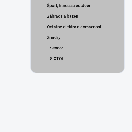
Šport, fitness a outdoor
Záhrada a bazén
Ostatné elektro a domácnosť
Značky
Sencor
SIXTOL