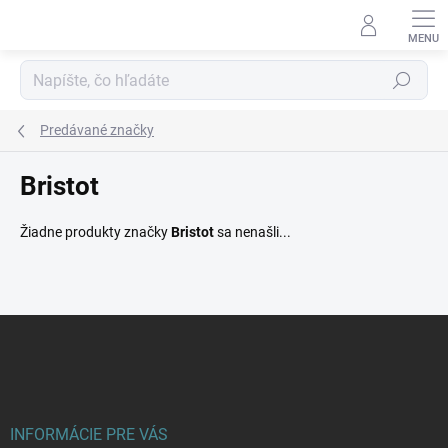
Prejsť
na
obsah
Hľadať
Predávané značky
Bristot
Žiadne produkty značky
Bristot
sa nenašli...
Z
á
p
ä
t
i
INFORMÁCIE PRE VÁS