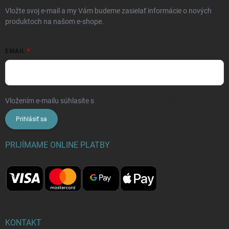
Vložte svoj e-mail a my Vám budeme zasielať informácie o nových
produktoch na našom e-shope.
EMAIL
Vložením e-mailu súhlasíte s
podmienkami ochrany osobných údajov
Prihlásiť sa
PRIJÍMAME ONLINE PLATBY
KONTAKT