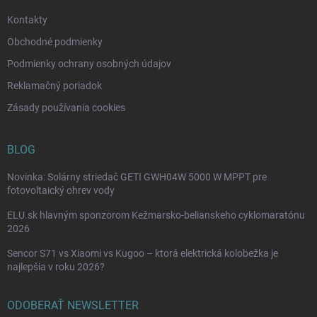
e
Kontakty
Obchodné podmienky
Podmienky ochrany osobných údajov
Reklamačný poriadok
Zásady používania cookies
BLOG
Novinka: Solárny striedač GETI GWH04W 5000 W MPPT pre
fotovoltaický ohrev vody
ELU.sk hlavným sponzorom Kežmarsko-belianskeho cyklomaratónu
2026
Sencor S71 vs Xiaomi vs Kugoo – ktorá elektrická kolobežka je
najlepšia v roku 2026?
ODOBERAŤ NEWSLETTER