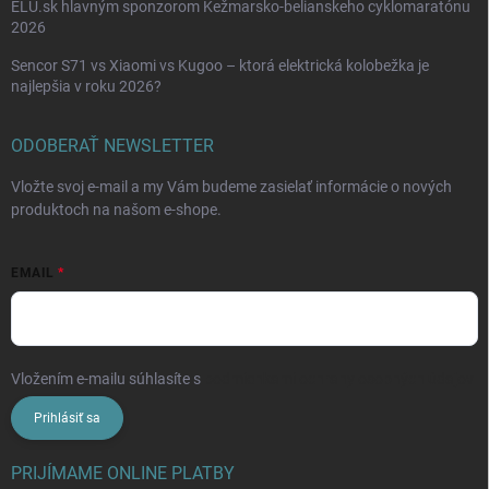
ELU.sk hlavným sponzorom Kežmarsko-belianskeho cyklomaratónu
2026
Sencor S71 vs Xiaomi vs Kugoo – ktorá elektrická kolobežka je
najlepšia v roku 2026?
ODOBERAŤ NEWSLETTER
Vložte svoj e-mail a my Vám budeme zasielať informácie o nových
produktoch na našom e-shope.
EMAIL
Vložením e-mailu súhlasíte s
podmienkami ochrany osobných údajov
Prihlásiť sa
PRIJÍMAME ONLINE PLATBY