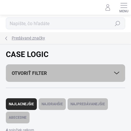
Prejsť
na
obsah
Hľadať
Predávané značky
CASE LOGIC
OTVORIŤ FILTER
R
a
NAJLACNEJŠIE
NAJDRAHŠIE
NAJPREDÁVANEJŠIE
d
e
ABECEDNE
n
i
4
položiek celkom