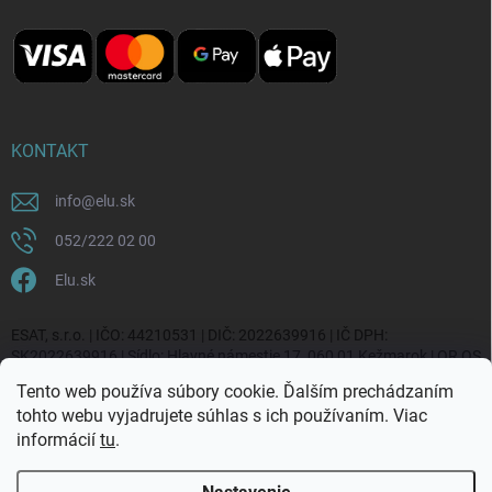
KONTAKT
info
@
elu.sk
052/222 02 00
Elu.sk
ESAT, s.r.o. | IČO: 44210531 | DIČ: 2022639916 | IČ DPH:
SK2022639916 | Sídlo: Hlavné námestie 17, 060 01 Kežmarok | OR OS
Prešov, vl. č. 20270/P
Tento web používa súbory cookie. Ďalším prechádzaním
tohto webu vyjadrujete súhlas s ich používaním. Viac
informácií
tu
.