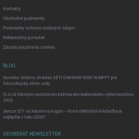
e
Kontakty
Obchodné podmienky
Podmienky ochrany osobných údajov
Reklamačný poriadok
Zásady používania cookies
BLOG
Novinka: Solárny striedač GETI GWH04W 5000 W MPPT pre
fotovoltaický ohrev vody
ELU.sk hlavným sponzorom Kežmarsko-belianskeho cyklomaratónu
2026
Sencor S71 vs Xiaomi vs Kugoo – ktorá elektrická kolobežka je
najlepšia v roku 2026?
ODOBERAŤ NEWSLETTER