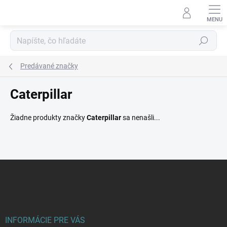
Prejsť
na
obsah
Hľadať
Predávané značky
Caterpillar
Žiadne produkty značky
Caterpillar
sa nenašli...
Z
á
p
ä
t
i
INFORMÁCIE PRE VÁS