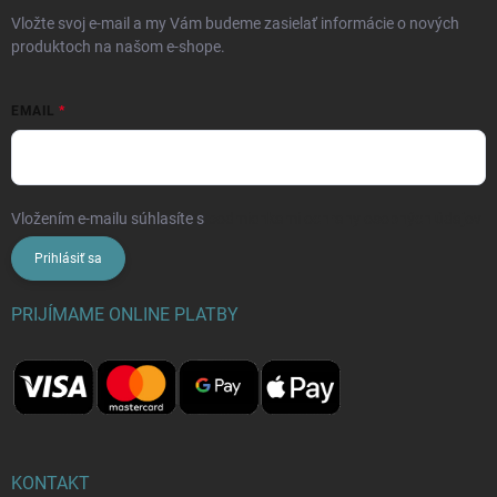
Vložte svoj e-mail a my Vám budeme zasielať informácie o nových
produktoch na našom e-shope.
EMAIL
Vložením e-mailu súhlasíte s
podmienkami ochrany osobných údajov
Prihlásiť sa
PRIJÍMAME ONLINE PLATBY
KONTAKT