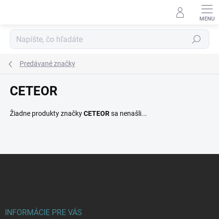
Prejsť
na
obsah
Hľadať
Predávané značky
CETEOR
Žiadne produkty značky
CETEOR
sa nenašli...
Z
á
p
ä
t
i
INFORMÁCIE PRE VÁS