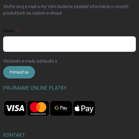
Vložte svoj e-mail a my Vám budeme zasielať informácie o nových
produktoch na našom e-shope.
EMAIL
Vložením e-mailu súhlasíte s
podmienkami ochrany osobných údajov
Prihlásiť sa
PRIJÍMAME ONLINE PLATBY
KONTAKT