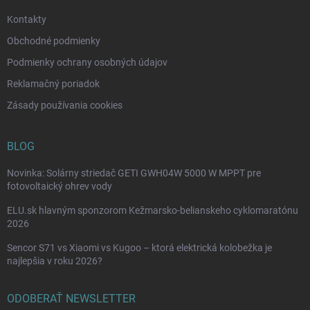
e
Kontakty
Obchodné podmienky
Podmienky ochrany osobných údajov
Reklamačný poriadok
Zásady používania cookies
BLOG
Novinka: Solárny striedač GETI GWH04W 5000 W MPPT pre
fotovoltaický ohrev vody
ELU.sk hlavným sponzorom Kežmarsko-belianskeho cyklomaratónu
2026
Sencor S71 vs Xiaomi vs Kugoo – ktorá elektrická kolobežka je
najlepšia v roku 2026?
ODOBERAŤ NEWSLETTER