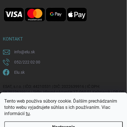
KONTAKT
info
@
elu.sk
052/222 02 00
Elu.sk
ESAT, s.r.o. | IČO: 44210531 | DIČ: 2022639916 | IČ DPH:
SK2022639916 | Sídlo: Hlavné námestie 17, 060 01 Kežmarok | OR OS
Prešov, vl. č. 20270/P
Tento web používa súbory cookie. Ďalším prechádzaním
tohto webu vyjadrujete súhlas s ich používaním. Viac
informácií
tu
.