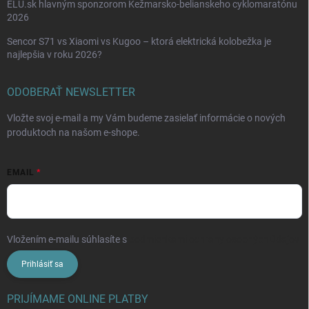
ELU.sk hlavným sponzorom Kežmarsko-belianskeho cyklomaratónu
2026
Sencor S71 vs Xiaomi vs Kugoo – ktorá elektrická kolobežka je
najlepšia v roku 2026?
ODOBERAŤ NEWSLETTER
Vložte svoj e-mail a my Vám budeme zasielať informácie o nových
produktoch na našom e-shope.
EMAIL
Vložením e-mailu súhlasíte s
podmienkami ochrany osobných údajov
Prihlásiť sa
PRIJÍMAME ONLINE PLATBY