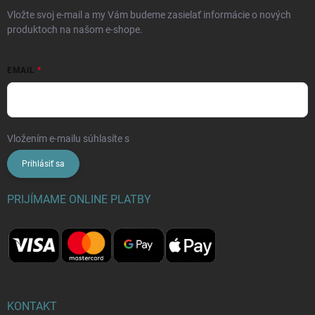
Vložte svoj e-mail a my Vám budeme zasielať informácie o nových
produktoch na našom e-shope.
EMAIL
Vložením e-mailu súhlasíte s
podmienkami ochrany osobných údajov
Prihlásiť sa
PRIJÍMAME ONLINE PLATBY
KONTAKT