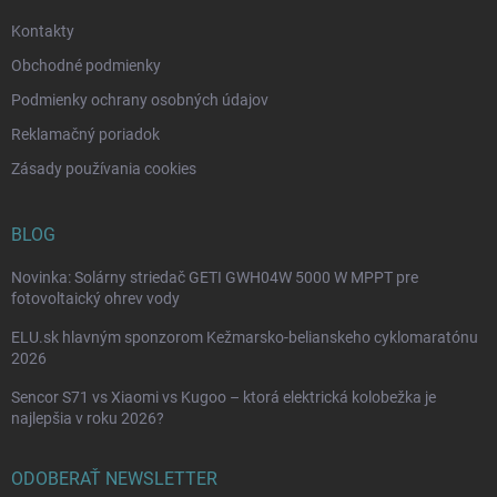
e
Kontakty
Obchodné podmienky
Podmienky ochrany osobných údajov
Reklamačný poriadok
Zásady používania cookies
BLOG
Novinka: Solárny striedač GETI GWH04W 5000 W MPPT pre
fotovoltaický ohrev vody
ELU.sk hlavným sponzorom Kežmarsko-belianskeho cyklomaratónu
2026
Sencor S71 vs Xiaomi vs Kugoo – ktorá elektrická kolobežka je
najlepšia v roku 2026?
ODOBERAŤ NEWSLETTER