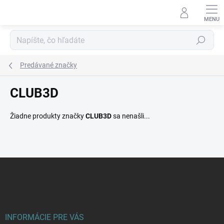
Prejsť
na
obsah
Hľadať
Predávané značky
CLUB3D
Žiadne produkty značky
CLUB3D
sa nenašli...
Z
á
p
ä
t
i
INFORMÁCIE PRE VÁS