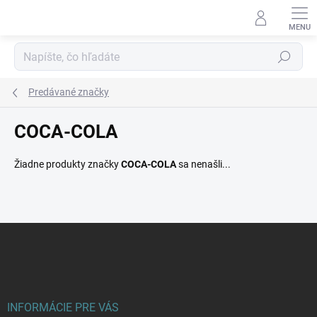
Prejsť
na
obsah
Hľadať
Predávané značky
COCA-COLA
Žiadne produkty značky
COCA-COLA
sa nenašli...
Z
á
p
ä
t
i
INFORMÁCIE PRE VÁS