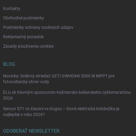
e
Kontakty
Obchodné podmienky
Podmienky ochrany osobných údajov
Reklamačný poriadok
Zásady používania cookies
BLOG
Novinka: Solárny striedač GETI GWH04W 5000 W MPPT pre
fotovoltaický ohrev vody
ELU.sk hlavným sponzorom Kežmarsko-belianskeho cyklomaratónu
2026
Sencor S71 vs Xiaomi vs Kugoo – ktorá elektrická kolobežka je
najlepšia v roku 2026?
ODOBERAŤ NEWSLETTER