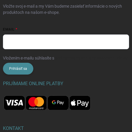
Vložte svoj e-mail a my Vám budeme zasielať informácie o nových
produktoch na našom e-shope.
EMAIL
Vložením e-mailu súhlasíte s
podmienkami ochrany osobných údajov
Prihlásiť sa
PRIJÍMAME ONLINE PLATBY
KONTAKT