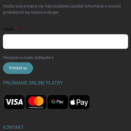
Vložte svoj e-mail a my Vám budeme zasielať informácie o nových
produktoch na našom e-shope.
EMAIL
Vložením e-mailu súhlasíte s
podmienkami ochrany osobných údajov
Prihlásiť sa
PRIJÍMAME ONLINE PLATBY
KONTAKT