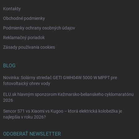
e
Kontakty
Obchodné podmienky
Podmienky ochrany osobných údajov
Reklamačný poriadok
Zásady používania cookies
BLOG
Novinka: Solárny striedač GETI GWH04W 5000 W MPPT pre
fotovoltaický ohrev vody
ELU.sk hlavným sponzorom Kežmarsko-belianskeho cyklomaratónu
2026
Sencor S71 vs Xiaomi vs Kugoo – ktorá elektrická kolobežka je
najlepšia v roku 2026?
ODOBERAŤ NEWSLETTER