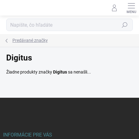
Prejsť
na
obsah
Hľadať
Predávané značky
Digitus
Žiadne produkty značky
Digitus
sa nenašli...
Z
á
p
ä
t
i
INFORMÁCIE PRE VÁS