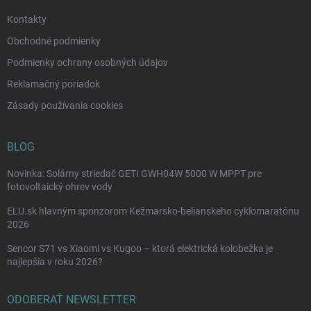
e
Kontakty
Obchodné podmienky
Podmienky ochrany osobných údajov
Reklamačný poriadok
Zásady používania cookies
BLOG
Novinka: Solárny striedač GETI GWH04W 5000 W MPPT pre
fotovoltaický ohrev vody
ELU.sk hlavným sponzorom Kežmarsko-belianskeho cyklomaratónu
2026
Sencor S71 vs Xiaomi vs Kugoo – ktorá elektrická kolobežka je
najlepšia v roku 2026?
ODOBERAŤ NEWSLETTER