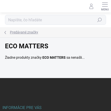
Prejsť
na
obsah
Hľadať
Predávané značky
ECO MATTERS
Žiadne produkty značky
ECO MATTERS
sa nenašli...
Z
á
p
ä
t
i
INFORMÁCIE PRE VÁS