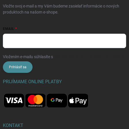
Vložte svoj e-mail a my Vám budeme zasielať informácie o nových
produktoch na našom e-shope.
EMAIL
Vložením e-mailu súhlasíte s
podmienkami ochrany osobných údajov
Prihlásiť sa
PRIJÍMAME ONLINE PLATBY
KONTAKT