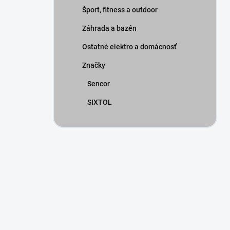
Šport, fitness a outdoor
Záhrada a bazén
Ostatné elektro a domácnosť
Značky
Sencor
SIXTOL