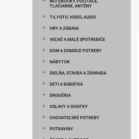
n
NOTEBOOKY, POČÍTAČE,
TLAČIARNE, ANTÉNY
e
l
TV, FOTO, VIDEO, AUDIO
HRY A ZÁBAVA
VEĽKÉ A MALÉ SPOTREBIČE
DOM A DOMÁCE POTREBY
NÁBYTOK
DIELŇA, STAVBA A ZÁHRADA
DETI A BÁBÄTKÁ
DROGÉRIA
OSLAVY A SVIATKY
CHOVATEĽSKÉ POTREBY
POTRAVINY