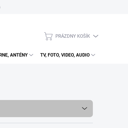
 cookies
PRÁZDNY KOŠÍK
NÁKUPNÝ
KOŠÍK
RNE, ANTÉNY
TV, FOTO, VIDEO, AUDIO
HRY A ZÁB