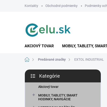
Prejsť
Kontakty
Obchodné podmienky
Podmienky och
na
obsah
AKCIOVÝ TOVAR
MOBILY, TABLETY, SMAR
Domov
Predávané značky
EXTOL INDUSTRIAL
B
Kategórie
o
Preskočiť
č
kategórie
n
Akciový tovar
ý
MOBILY, TABLETY, SMART
p
HODINKY, NAVIGÁCIE
a