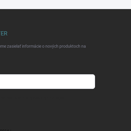
TER
eme zasielať informácie o nových produktoch na
mienkami ochrany osobných údajov