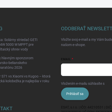
G
ODOBERAŤ NEWSLET
Vložte svoj e-mail a my Vám bud
a: Solárny striedač GETI
W 5000 W MPPT pre
našom e-shope.
ltaický ohrev vody
k hlavným sponzorom
EMAIL
rsko-belianskeho
maratónu 2026
 S71 vs Xiaomi vs Kugoo – ktorá
ická kolobežka je najlepšia v roku
Vložením e-mailu súhlasíte s
pod
Prihlásiť sa
ESAT, s.r.o. | IČO: 44210531 | DIČ:
TAKT