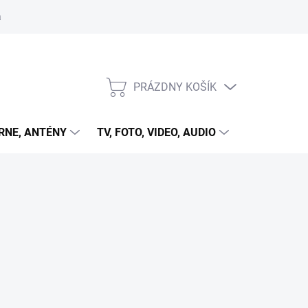
 cookies
PRÁZDNY KOŠÍK
NÁKUPNÝ
KOŠÍK
RNE, ANTÉNY
TV, FOTO, VIDEO, AUDIO
HRY A ZÁB