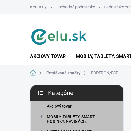
Prejsť
Kontakty
Obchodné podmienky
Podmienky och
na
obsah
AKCIOVÝ TOVAR
MOBILY, TABLETY, SMAR
Domov
Predávané značky
FORTRON/FSP
B
Kategórie
o
Preskočiť
č
kategórie
n
Akciový tovar
ý
MOBILY, TABLETY, SMART
p
HODINKY, NAVIGÁCIE
a