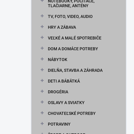
n
NOTEBOOKY, POČÍTAČE,
TLAČIARNE, ANTÉNY
e
l
TV, FOTO, VIDEO, AUDIO
HRY A ZÁBAVA
VEĽKÉ A MALÉ SPOTREBIČE
DOM A DOMÁCE POTREBY
NÁBYTOK
DIELŇA, STAVBA A ZÁHRADA
DETI A BÁBÄTKÁ
DROGÉRIA
OSLAVY A SVIATKY
CHOVATEĽSKÉ POTREBY
POTRAVINY