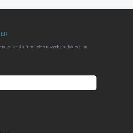
TER
eme zasielať informácie o nových produktoch na
mienkami ochrany osobných údajov