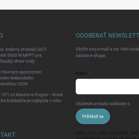
G
ODOBERAŤ NEWSLET
Vložte svoj e-mail a my Vám bud
a: Solárny striedač GETI
W 5000 W MPPT pre
našom e-shope.
ltaický ohrev vody
k hlavným sponzorom
EMAIL
rsko-belianskeho
maratónu 2026
 S71 vs Xiaomi vs Kugoo – ktorá
ická kolobežka je najlepšia v roku
Vložením e-mailu súhlasíte s
pod
Prihlásiť sa
ESAT, s.r.o. | IČO: 44210531 | DIČ:
TAKT