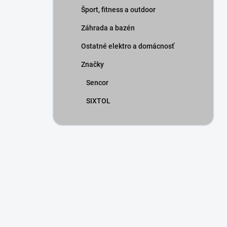
Šport, fitness a outdoor
Záhrada a bazén
Ostatné elektro a domácnosť
Značky
Sencor
SIXTOL