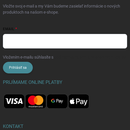
Vložte svoj e-mail a my Vám budeme zasielať informácie o nových
produktoch na našom e-shope.
EMAIL
Vložením e-mailu súhlasíte s
podmienkami ochrany osobných údajov
Prihlásiť sa
PRIJÍMAME ONLINE PLATBY
KONTAKT