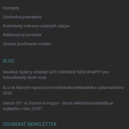
e
Kontakty
Obchodné podmienky
Podmienky ochrany osobných údajov
Reklamačný poriadok
Zásady používania cookies
BLOG
Novinka: Solárny striedač GETI GWH04W 5000 W MPPT pre
fotovoltaický ohrev vody
ELU.sk hlavným sponzorom Kežmarsko-belianskeho cyklomaratónu
2026
Sencor S71 vs Xiaomi vs Kugoo – ktorá elektrická kolobežka je
najlepšia v roku 2026?
ODOBERAŤ NEWSLETTER