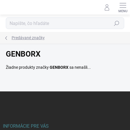
Prejsť
na
obsah
Hľadať
Predávané značky
GENBORX
Žiadne produkty značky
GENBORX
sa nenašli...
Z
á
p
ä
t
i
INFORMÁCIE PRE VÁS