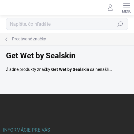
Prejsť
na
obsah
Hľadať
Predávané značky
Get Wet by Sealskin
Žiadne produkty značky
Get Wet by Sealskin
sa nenašli...
Z
á
p
ä
t
i
INFORMÁCIE PRE VÁS