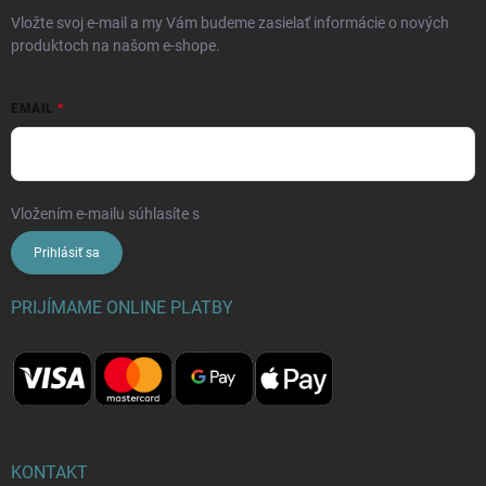
Vložte svoj e-mail a my Vám budeme zasielať informácie o nových
produktoch na našom e-shope.
EMAIL
Vložením e-mailu súhlasíte s
podmienkami ochrany osobných údajov
Prihlásiť sa
PRIJÍMAME ONLINE PLATBY
KONTAKT