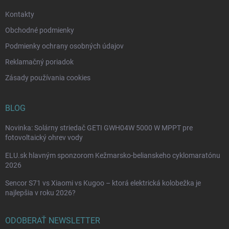
e
Kontakty
Obchodné podmienky
Podmienky ochrany osobných údajov
Reklamačný poriadok
Zásady používania cookies
BLOG
Novinka: Solárny striedač GETI GWH04W 5000 W MPPT pre
fotovoltaický ohrev vody
ELU.sk hlavným sponzorom Kežmarsko-belianskeho cyklomaratónu
2026
Sencor S71 vs Xiaomi vs Kugoo – ktorá elektrická kolobežka je
najlepšia v roku 2026?
ODOBERAŤ NEWSLETTER