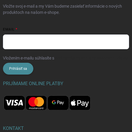
Vložte svoj e-mail a my Vám budeme zasielať informácie o nových
produktoch na našom e-shope.
EMAIL
Vložením e-mailu súhlasíte s
podmienkami ochrany osobných údajov
Prihlásiť sa
PRIJÍMAME ONLINE PLATBY
KONTAKT