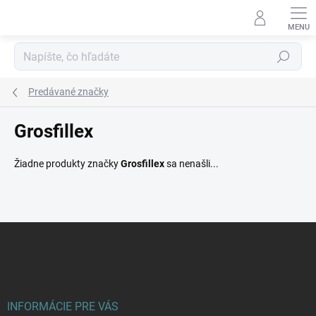
Prejsť
na
obsah
Hľadať
Predávané značky
Grosfillex
Žiadne produkty značky
Grosfillex
sa nenašli...
Z
á
p
ä
t
i
INFORMÁCIE PRE VÁS