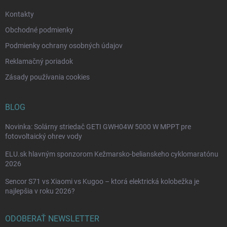
e
Kontakty
Obchodné podmienky
Podmienky ochrany osobných údajov
Reklamačný poriadok
Zásady používania cookies
BLOG
Novinka: Solárny striedač GETI GWH04W 5000 W MPPT pre
fotovoltaický ohrev vody
ELU.sk hlavným sponzorom Kežmarsko-belianskeho cyklomaratónu
2026
Sencor S71 vs Xiaomi vs Kugoo – ktorá elektrická kolobežka je
najlepšia v roku 2026?
ODOBERAŤ NEWSLETTER