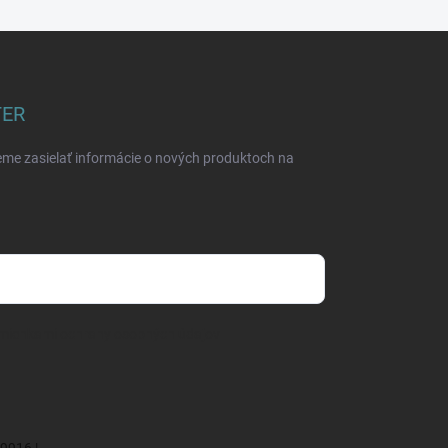
TER
eme zasielať informácie o nových produktoch na
mienkami ochrany osobných údajov