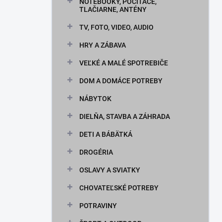
n
NOTEBOOKY, POČÍTAČE,
TLAČIARNE, ANTÉNY
e
l
TV, FOTO, VIDEO, AUDIO
HRY A ZÁBAVA
VEĽKÉ A MALÉ SPOTREBIČE
DOM A DOMÁCE POTREBY
NÁBYTOK
DIELŇA, STAVBA A ZÁHRADA
DETI A BÁBÄTKÁ
DROGÉRIA
OSLAVY A SVIATKY
CHOVATEĽSKÉ POTREBY
POTRAVINY