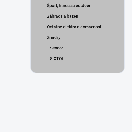
Šport, fitness a outdoor
Záhrada a bazén
Ostatné elektro a domácnosť
Značky
Sencor
SIXTOL