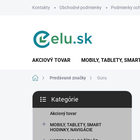
Prejsť
Kontakty
Obchodné podmienky
Podmienky och
na
obsah
AKCIOVÝ TOVAR
MOBILY, TABLETY, SMAR
Domov
Predávané značky
Guru
B
Kategórie
o
Preskočiť
č
kategórie
n
Akciový tovar
ý
MOBILY, TABLETY, SMART
p
HODINKY, NAVIGÁCIE
a