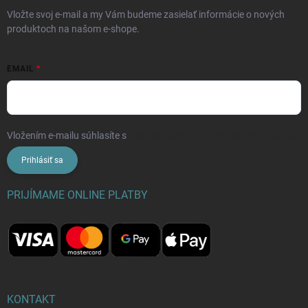
Vložte svoj e-mail a my Vám budeme zasielať informácie o nových
produktoch na našom e-shope.
EMAIL
Vložením e-mailu súhlasíte s
podmienkami ochrany osobných údajov
Prihlásiť sa
PRIJÍMAME ONLINE PLATBY
KONTAKT