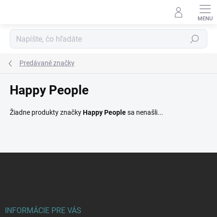
Prejsť
na
obsah
Hľadať
Predávané značky
Happy People
Žiadne produkty značky
Happy People
sa nenašli...
Z
á
p
ä
t
i
INFORMÁCIE PRE VÁS