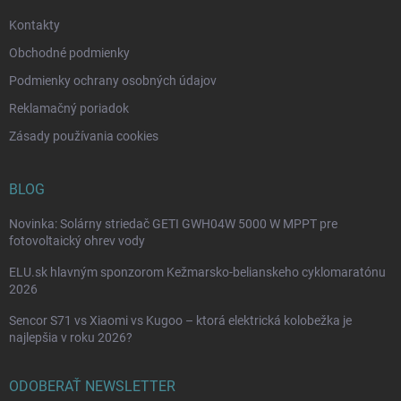
e
Kontakty
Obchodné podmienky
Podmienky ochrany osobných údajov
Reklamačný poriadok
Zásady používania cookies
BLOG
Novinka: Solárny striedač GETI GWH04W 5000 W MPPT pre
fotovoltaický ohrev vody
ELU.sk hlavným sponzorom Kežmarsko-belianskeho cyklomaratónu
2026
Sencor S71 vs Xiaomi vs Kugoo – ktorá elektrická kolobežka je
najlepšia v roku 2026?
ODOBERAŤ NEWSLETTER