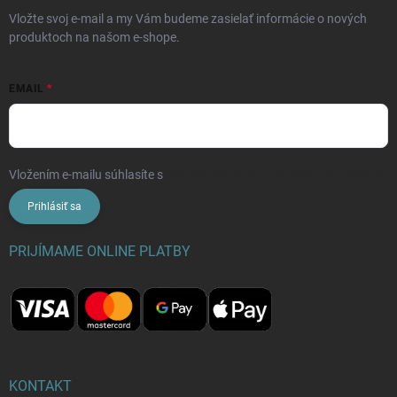
Vložte svoj e-mail a my Vám budeme zasielať informácie o nových
produktoch na našom e-shope.
EMAIL
Vložením e-mailu súhlasíte s
podmienkami ochrany osobných údajov
Prihlásiť sa
PRIJÍMAME ONLINE PLATBY
KONTAKT