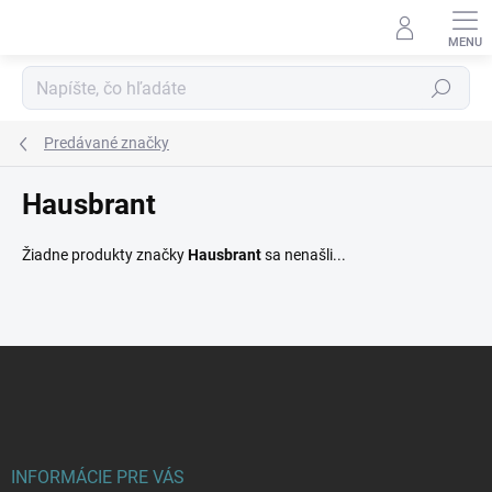
Prejsť
na
obsah
Hľadať
Predávané značky
Hausbrant
Žiadne produkty značky
Hausbrant
sa nenašli...
Z
á
p
ä
t
i
INFORMÁCIE PRE VÁS