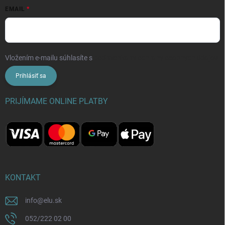
EMAIL
Vložením e-mailu súhlasíte s
podmienkami ochrany osobných údajov
Prihlásiť sa
PRIJÍMAME ONLINE PLATBY
KONTAKT
info
@
elu.sk
052/222 02 00