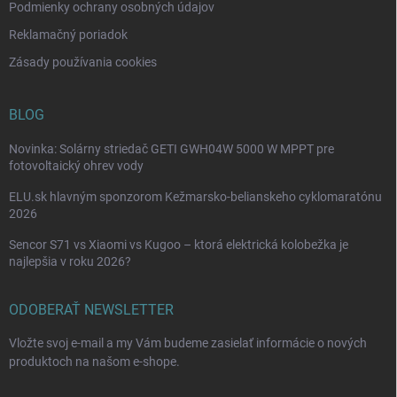
p
Podmienky ochrany osobných údajov
i
Reklamačný poriadok
s
u
Zásady používania cookies
BLOG
Novinka: Solárny striedač GETI GWH04W 5000 W MPPT pre
fotovoltaický ohrev vody
ELU.sk hlavným sponzorom Kežmarsko-belianskeho cyklomaratónu
2026
Sencor S71 vs Xiaomi vs Kugoo – ktorá elektrická kolobežka je
najlepšia v roku 2026?
ODOBERAŤ NEWSLETTER
Vložte svoj e-mail a my Vám budeme zasielať informácie o nových
produktoch na našom e-shope.