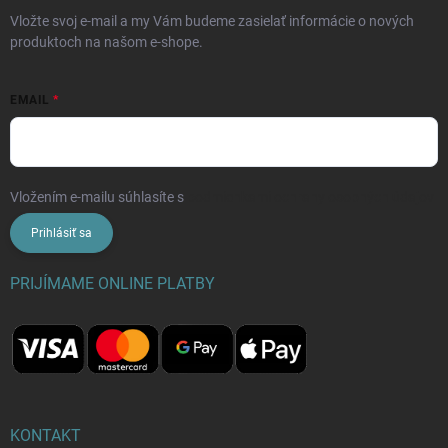
Vložte svoj e-mail a my Vám budeme zasielať informácie o nových
produktoch na našom e-shope.
EMAIL
Vložením e-mailu súhlasíte s
podmienkami ochrany osobných údajov
Prihlásiť sa
PRIJÍMAME ONLINE PLATBY
KONTAKT