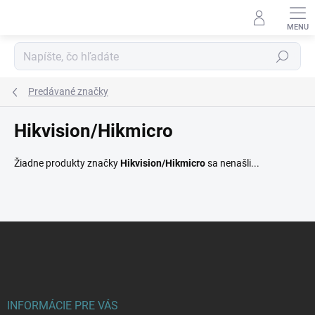
Prejsť
na
obsah
Hľadať
Predávané značky
Hikvision/Hikmicro
Žiadne produkty značky
Hikvision/Hikmicro
sa nenašli...
Z
á
p
ä
t
i
INFORMÁCIE PRE VÁS