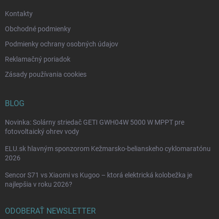
e
Kontakty
Obchodné podmienky
Podmienky ochrany osobných údajov
Reklamačný poriadok
Zásady používania cookies
BLOG
Novinka: Solárny striedač GETI GWH04W 5000 W MPPT pre
fotovoltaický ohrev vody
ELU.sk hlavným sponzorom Kežmarsko-belianskeho cyklomaratónu
2026
Sencor S71 vs Xiaomi vs Kugoo – ktorá elektrická kolobežka je
najlepšia v roku 2026?
ODOBERAŤ NEWSLETTER