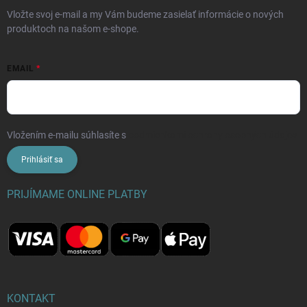
Vložte svoj e-mail a my Vám budeme zasielať informácie o nových
produktoch na našom e-shope.
EMAIL
Vložením e-mailu súhlasíte s
podmienkami ochrany osobných údajov
Prihlásiť sa
PRIJÍMAME ONLINE PLATBY
KONTAKT