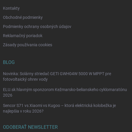
e
Kontakty
Obchodné podmienky
Podmienky ochrany osobných údajov
Reklamačný poriadok
Zásady používania cookies
BLOG
Novinka: Solárny striedač GETI GWH04W 5000 W MPPT pre
fotovoltaický ohrev vody
ELU.sk hlavným sponzorom Kežmarsko-belianskeho cyklomaratónu
2026
Sencor S71 vs Xiaomi vs Kugoo – ktorá elektrická kolobežka je
najlepšia v roku 2026?
ODOBERAŤ NEWSLETTER