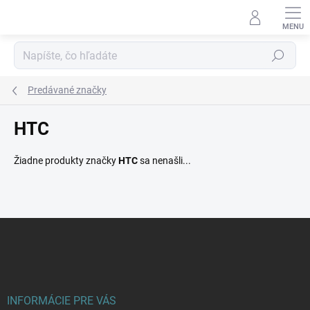
Prejsť
na
obsah
Hľadať
Predávané značky
HTC
Žiadne produkty značky
HTC
sa nenašli...
Z
á
p
ä
t
i
INFORMÁCIE PRE VÁS