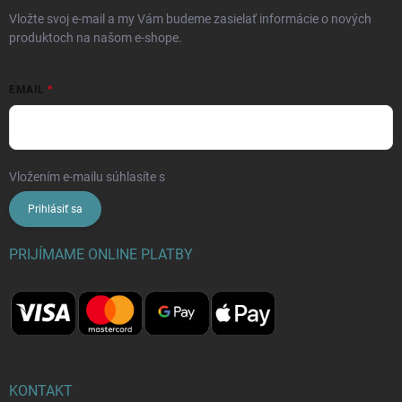
Vložte svoj e-mail a my Vám budeme zasielať informácie o nových
produktoch na našom e-shope.
EMAIL
Vložením e-mailu súhlasíte s
podmienkami ochrany osobných údajov
Prihlásiť sa
PRIJÍMAME ONLINE PLATBY
KONTAKT