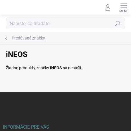
Prejsť
na
obsah
Hľadať
Predávané značky
iNEOS
Žiadne produkty značky
iNEOS
sa nenašli...
Z
á
p
ä
t
i
INFORMÁCIE PRE VÁS