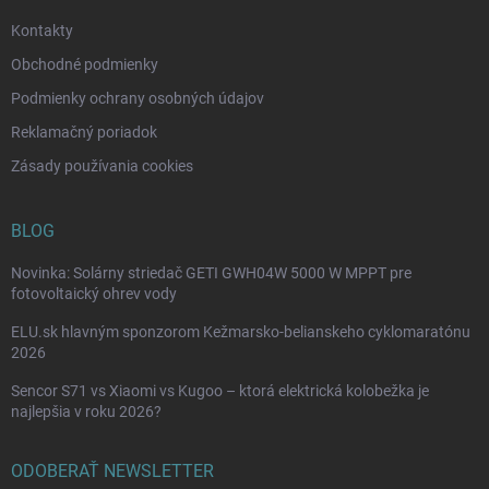
e
Kontakty
Obchodné podmienky
Podmienky ochrany osobných údajov
Reklamačný poriadok
Zásady používania cookies
BLOG
Novinka: Solárny striedač GETI GWH04W 5000 W MPPT pre
fotovoltaický ohrev vody
ELU.sk hlavným sponzorom Kežmarsko-belianskeho cyklomaratónu
2026
Sencor S71 vs Xiaomi vs Kugoo – ktorá elektrická kolobežka je
najlepšia v roku 2026?
ODOBERAŤ NEWSLETTER