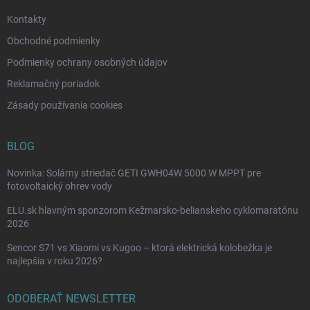
e
Kontakty
Obchodné podmienky
Podmienky ochrany osobných údajov
Reklamačný poriadok
Zásady používania cookies
BLOG
Novinka: Solárny striedač GETI GWH04W 5000 W MPPT pre
fotovoltaický ohrev vody
ELU.sk hlavným sponzorom Kežmarsko-belianskeho cyklomaratónu
2026
Sencor S71 vs Xiaomi vs Kugoo – ktorá elektrická kolobežka je
najlepšia v roku 2026?
ODOBERAŤ NEWSLETTER