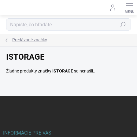
Prejsť
na
obsah
Hľadať
Predávané značky
ISTORAGE
Žiadne produkty značky
ISTORAGE
sa nenašli...
Z
á
p
ä
t
i
INFORMÁCIE PRE VÁS