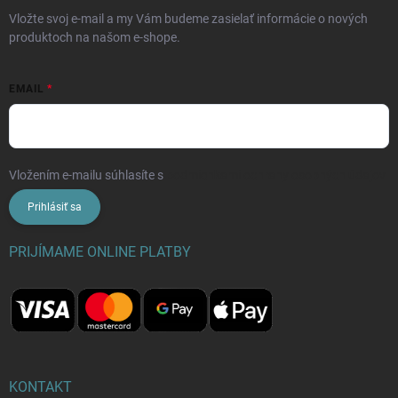
Vložte svoj e-mail a my Vám budeme zasielať informácie o nových
produktoch na našom e-shope.
EMAIL
Vložením e-mailu súhlasíte s
podmienkami ochrany osobných údajov
Prihlásiť sa
PRIJÍMAME ONLINE PLATBY
KONTAKT