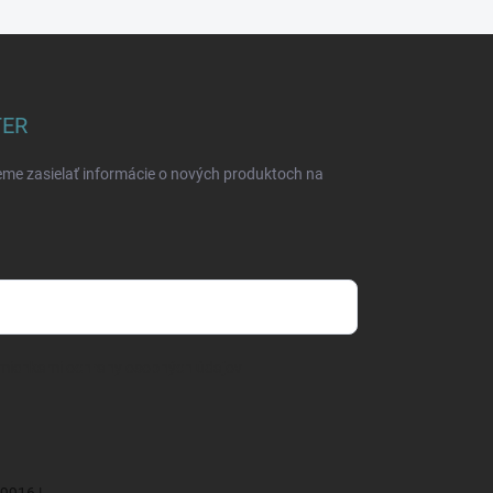
TER
eme zasielať informácie o nových produktoch na
mienkami ochrany osobných údajov