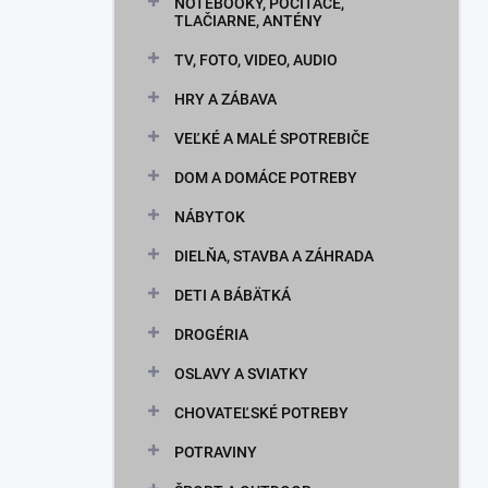
n
NOTEBOOKY, POČÍTAČE,
TLAČIARNE, ANTÉNY
e
l
TV, FOTO, VIDEO, AUDIO
HRY A ZÁBAVA
VEĽKÉ A MALÉ SPOTREBIČE
DOM A DOMÁCE POTREBY
NÁBYTOK
DIELŇA, STAVBA A ZÁHRADA
DETI A BÁBÄTKÁ
DROGÉRIA
OSLAVY A SVIATKY
CHOVATEĽSKÉ POTREBY
POTRAVINY