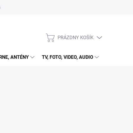
 cookies
PRÁZDNY KOŠÍK
NÁKUPNÝ
KOŠÍK
RNE, ANTÉNY
TV, FOTO, VIDEO, AUDIO
HRY A ZÁB