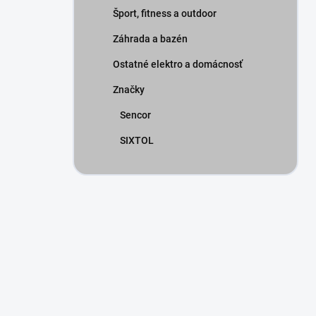
Šport, fitness a outdoor
Záhrada a bazén
Ostatné elektro a domácnosť
Značky
Sencor
SIXTOL