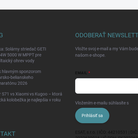
G
ODOBERAŤ NEWSLET
Vložte svoj e-mail a my Vám bud
a: Solárny striedač GETI
W 5000 W MPPT pre
našom e-shope.
ltaický ohrev vody
k hlavným sponzorom
EMAIL
rsko-belianskeho
maratónu 2026
 S71 vs Xiaomi vs Kugoo – ktorá
ická kolobežka je najlepšia v roku
Vložením e-mailu súhlasíte s
pod
Prihlásiť sa
ESAT, s.r.o. | IČO: 44210531 | DIČ:
TAKT