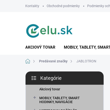
Prejsť
Kontakty
Obchodné podmienky
Podmienky och
na
obsah
AKCIOVÝ TOVAR
MOBILY, TABLETY, SMAR
Domov
Predávané značky
JABLOTRON
B
Kategórie
o
Preskočiť
č
kategórie
n
Akciový tovar
ý
MOBILY, TABLETY, SMART
p
HODINKY, NAVIGÁCIE
a