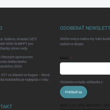
G
ODOBERAŤ NEWSLET
Vložte svoj e-mail a my Vám bud
a: Solárny striedač GETI
W 5000 W MPPT pre
našom e-shope.
ltaický ohrev vody
k hlavným sponzorom
EMAIL
rsko-belianskeho
maratónu 2026
 S71 vs Xiaomi vs Kugoo – ktorá
ická kolobežka je najlepšia v roku
Vložením e-mailu súhlasíte s
pod
Prihlásiť sa
ESAT, s.r.o. | IČO: 44210531 | DIČ:
TAKT