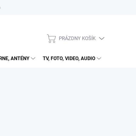
 cookies
PRÁZDNY KOŠÍK
NÁKUPNÝ
KOŠÍK
RNE, ANTÉNY
TV, FOTO, VIDEO, AUDIO
HRY A ZÁB