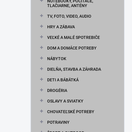
n
NOTEBOOKY, POČÍTAČE,
TLAČIARNE, ANTÉNY
e
l
TV, FOTO, VIDEO, AUDIO
HRY A ZÁBAVA
VEĽKÉ A MALÉ SPOTREBIČE
DOM A DOMÁCE POTREBY
NÁBYTOK
DIELŇA, STAVBA A ZÁHRADA
DETI A BÁBÄTKÁ
DROGÉRIA
OSLAVY A SVIATKY
CHOVATEĽSKÉ POTREBY
POTRAVINY