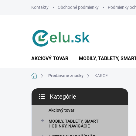
Prejsť
Kontakty
Obchodné podmienky
Podmienky och
na
obsah
AKCIOVÝ TOVAR
MOBILY, TABLETY, SMAR
Domov
Predávané značky
KARCE
B
Kategórie
o
Preskočiť
č
kategórie
n
Akciový tovar
ý
MOBILY, TABLETY, SMART
p
HODINKY, NAVIGÁCIE
a