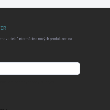
TER
eme zasielať informácie o nových produktoch na
mienkami ochrany osobných údajov