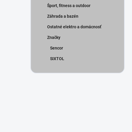
Šport, fitness a outdoor
Záhrada a bazén
Ostatné elektro a domácnosť
Značky
Sencor
SIXTOL