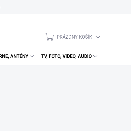
 cookies
PRÁZDNY KOŠÍK
NÁKUPNÝ
KOŠÍK
RNE, ANTÉNY
TV, FOTO, VIDEO, AUDIO
HRY A ZÁB