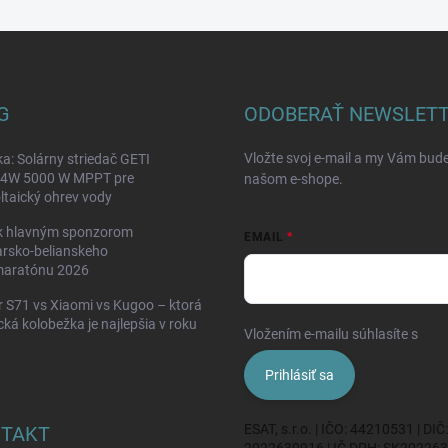
G
ODOBERAŤ NEWSLET
Vložte svoj e-mail a my Vám bud
a: Solárny striedač GETI
W 5000 W MPPT pre
našom e-shope.
ltaický ohrev vody
k hlavným sponzorom
EMAIL
rsko-belianskeho
maratónu 2026
 S71 vs Xiaomi vs Kugoo – ktorá
ická kolobežka je najlepšia v roku
Vložením e-mailu súhlasíte s
pod
Prihlásiť sa
ESAT, s.r.o. | IČO: 44210531 | DIČ:
TAKT