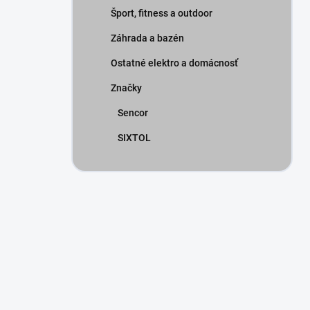
Šport, fitness a outdoor
Záhrada a bazén
Ostatné elektro a domácnosť
Značky
Sencor
SIXTOL