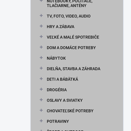
n
NOTEBOOKY, POČÍTAČE,
TLAČIARNE, ANTÉNY
e
l
TV, FOTO, VIDEO, AUDIO
HRY A ZÁBAVA
VEĽKÉ A MALÉ SPOTREBIČE
DOM A DOMÁCE POTREBY
NÁBYTOK
DIELŇA, STAVBA A ZÁHRADA
DETI A BÁBÄTKÁ
DROGÉRIA
OSLAVY A SVIATKY
CHOVATEĽSKÉ POTREBY
POTRAVINY