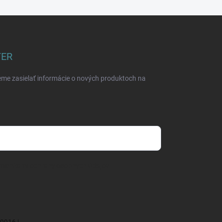
TER
eme zasielať informácie o nových produktoch na
mienkami ochrany osobných údajov