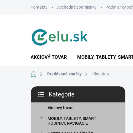
Prejsť
Kontakty
Obchodné podmienky
Podmienky och
na
obsah
AKCIOVÝ TOVAR
MOBILY, TABLETY, SMAR
Domov
Predávané značky
Kingston
B
Kategórie
o
Preskočiť
č
kategórie
n
Akciový tovar
ý
MOBILY, TABLETY, SMART
p
HODINKY, NAVIGÁCIE
a