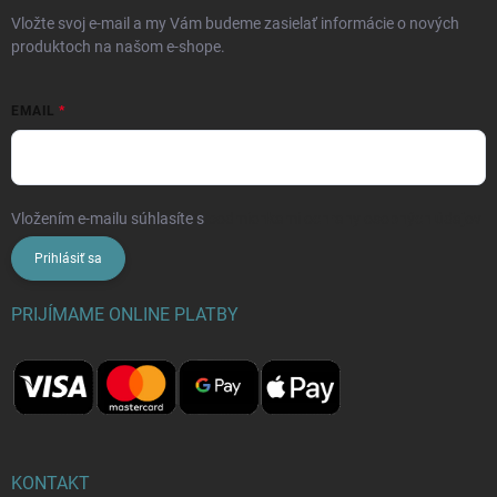
Vložte svoj e-mail a my Vám budeme zasielať informácie o nových
produktoch na našom e-shope.
EMAIL
Vložením e-mailu súhlasíte s
podmienkami ochrany osobných údajov
Prihlásiť sa
PRIJÍMAME ONLINE PLATBY
KONTAKT