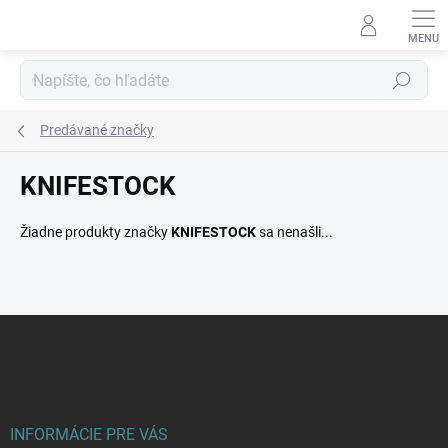
Prejsť
na
obsah
Hľadať
Predávané značky
KNIFESTOCK
Žiadne produkty značky
KNIFESTOCK
sa nenašli...
Z
á
p
ä
t
i
INFORMÁCIE PRE VÁS