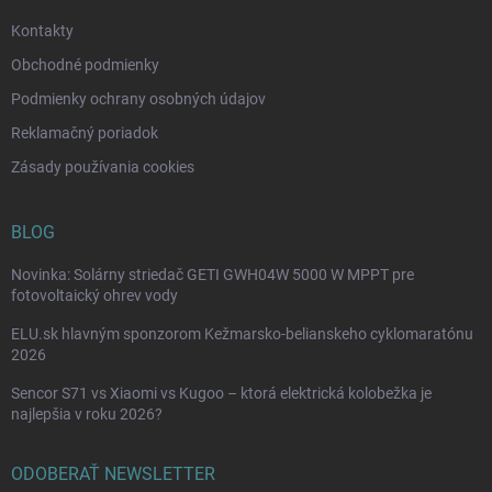
e
Kontakty
Obchodné podmienky
Podmienky ochrany osobných údajov
Reklamačný poriadok
Zásady používania cookies
BLOG
Novinka: Solárny striedač GETI GWH04W 5000 W MPPT pre
fotovoltaický ohrev vody
ELU.sk hlavným sponzorom Kežmarsko-belianskeho cyklomaratónu
2026
Sencor S71 vs Xiaomi vs Kugoo – ktorá elektrická kolobežka je
najlepšia v roku 2026?
ODOBERAŤ NEWSLETTER