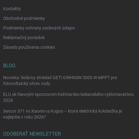
e
Kontakty
Obchodné podmienky
Podmienky ochrany osobných údajov
Reklamačný poriadok
Zásady používania cookies
BLOG
Novinka: Solárny striedač GETI GWH04W 5000 W MPPT pre
fotovoltaický ohrev vody
ELU.sk hlavným sponzorom Kežmarsko-belianskeho cyklomaratónu
2026
Sencor S71 vs Xiaomi vs Kugoo – ktorá elektrická kolobežka je
najlepšia v roku 2026?
ODOBERAŤ NEWSLETTER