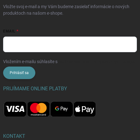
Vložte svoj e-mail a my Vám budeme zasielať informácie o nových
produktoch na našom e-shope.
EMAIL
Vložením e-mailu súhlasíte s
podmienkami ochrany osobných údajov
Prihlásiť sa
PRIJÍMAME ONLINE PLATBY
KONTAKT