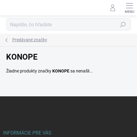
Prejsť
na
obsah
Hľadať
Predávané značky
KONOPE
Žiadne produkty značky
KONOPE
sa nenašli...
Z
á
p
ä
t
i
INFORMÁCIE PRE VÁS