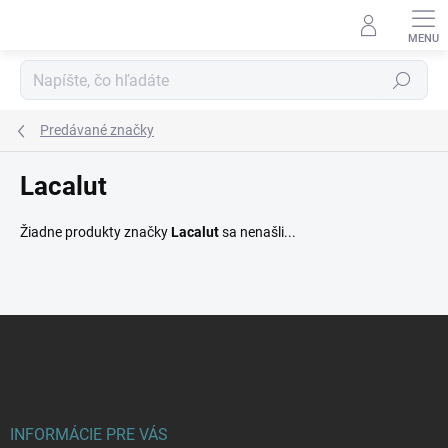
Prejsť
na
obsah
Hľadať
Predávané značky
Lacalut
Žiadne produkty značky
Lacalut
sa nenašli...
Z
á
p
ä
t
i
INFORMÁCIE PRE VÁS