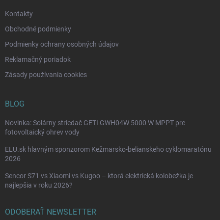
e
Kontakty
Obchodné podmienky
Podmienky ochrany osobných údajov
Reklamačný poriadok
Zásady používania cookies
BLOG
Novinka: Solárny striedač GETI GWH04W 5000 W MPPT pre
fotovoltaický ohrev vody
ELU.sk hlavným sponzorom Kežmarsko-belianskeho cyklomaratónu
2026
Sencor S71 vs Xiaomi vs Kugoo – ktorá elektrická kolobežka je
najlepšia v roku 2026?
ODOBERAŤ NEWSLETTER