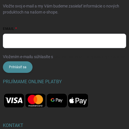
Vložte svoj e-mail a my Vám budeme zasielať informácie o nových
produktoch na našom e-shope.
EMAIL
Vložením e-mailu súhlasíte s
podmienkami ochrany osobných údajov
Prihlásiť sa
PRIJÍMAME ONLINE PLATBY
KONTAKT