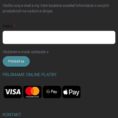
Vložte svoj e-mail a my Vám budeme zasielať informácie o nových
produktoch na našom e-shope.
EMAIL
Vložením e-mailu súhlasíte s
podmienkami ochrany osobných údajov
Prihlásiť sa
PRIJÍMAME ONLINE PLATBY
KONTAKT