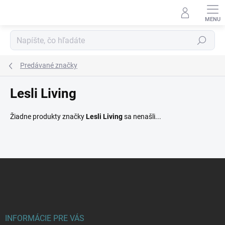
Prejsť
na
obsah
Hľadať
Predávané značky
Lesli Living
Žiadne produkty značky
Lesli Living
sa nenašli...
Z
á
p
ä
t
i
INFORMÁCIE PRE VÁS