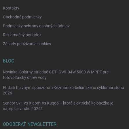
e
Kontakty
Obchodné podmienky
Podmienky ochrany osobných údajov
Reklamačný poriadok
Zásady používania cookies
BLOG
Novinka: Solárny striedač GETI GWH04W 5000 W MPPT pre
fotovoltaický ohrev vody
ELU.sk hlavným sponzorom Kežmarsko-belianskeho cyklomaratónu
2026
Sencor S71 vs Xiaomi vs Kugoo – ktorá elektrická kolobežka je
najlepšia v roku 2026?
ODOBERAŤ NEWSLETTER