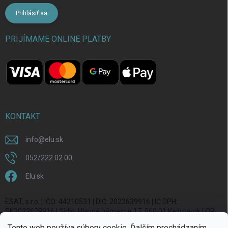
Prihlásiť sa
PRIJÍMAME ONLINE PLATBY
KONTAKT
info
@
elu.sk
052/222 02 00
Elu.sk
ESAT, s.r.o. | IČO: 44210531 | DIČ: 2022639916 | IČ DPH:
SK2022639916 | Sídlo: Hlavné námestie 17, 060 01 Kežmarok | OR
OS Prešov, vl. č. 20270/P
Tento web používa súbory cookie. Ďalším prechádzaním