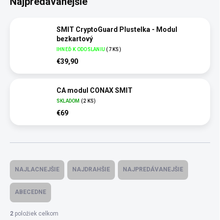
Najpredávanejšie
SMIT CryptoGuard Plustelka - Modul
bezkartový
IHNEĎ K ODOSLANIU
(
7 KS
)
€39,90
CA modul CONAX SMIT
SKLADOM
(
2 KS
)
€69
R
a
NAJLACNEJŠIE
NAJDRAHŠIE
NAJPREDÁVANEJŠIE
d
e
ABECEDNE
n
i
2
položiek celkom