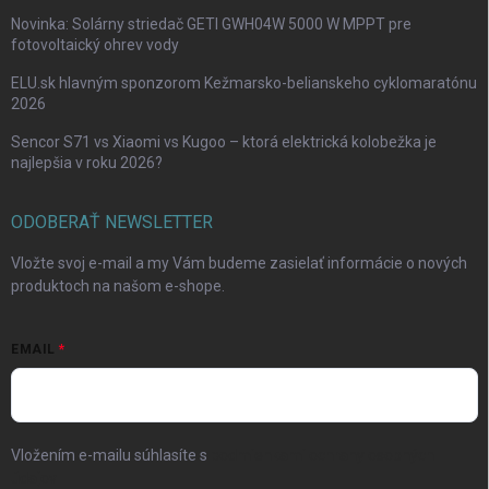
Novinka: Solárny striedač GETI GWH04W 5000 W MPPT pre
fotovoltaický ohrev vody
ELU.sk hlavným sponzorom Kežmarsko-belianskeho cyklomaratónu
2026
Sencor S71 vs Xiaomi vs Kugoo – ktorá elektrická kolobežka je
najlepšia v roku 2026?
ODOBERAŤ NEWSLETTER
Vložte svoj e-mail a my Vám budeme zasielať informácie o nových
produktoch na našom e-shope.
EMAIL
Vložením e-mailu súhlasíte s
podmienkami ochrany osobných
údajov