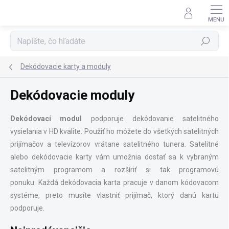
Prejsť
na
obsah
Hľadať
Dekódovacie karty a moduly
Dekódovacie moduly
Dekódovací modul
podporuje dekódovanie satelitného
vysielania v HD kvalite. Použiť ho môžete do všetkých satelitných
prijímačov a televízorov vrátane satelitného tunera.
Satelitné
alebo
dekódovacie karty
vám umožnia dostať sa k vybraným
satelitným programom a rozšíriť si tak programovú
ponuku. Každá
dekódovacia
karta
pracuje v danom kódovacom
systéme, preto musíte vlastniť prijímač, ktorý danú kartu
podporuje.