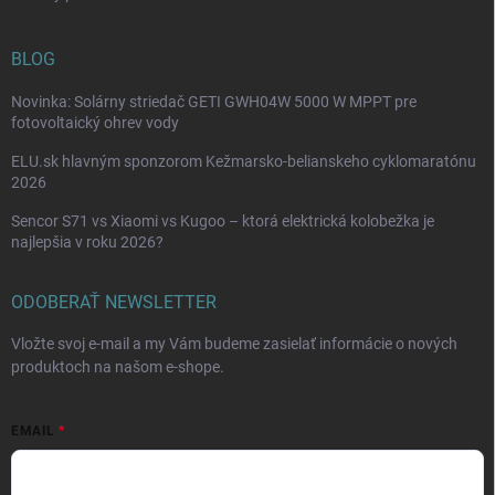
BLOG
Novinka: Solárny striedač GETI GWH04W 5000 W MPPT pre
fotovoltaický ohrev vody
ELU.sk hlavným sponzorom Kežmarsko-belianskeho cyklomaratónu
2026
Sencor S71 vs Xiaomi vs Kugoo – ktorá elektrická kolobežka je
najlepšia v roku 2026?
ODOBERAŤ NEWSLETTER
Vložte svoj e-mail a my Vám budeme zasielať informácie o nových
produktoch na našom e-shope.
EMAIL