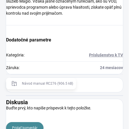
služieb Magio. Vďaka jasne označeným funkciám, ako sú VOD,
sprievodca programom alebo úprava hlasitosti, získate opäť plnú
kontrolu nad svojím prijímačom.
Dodatočné parametre
Kategória
:
Príslušenstvo k TV
Záruka
:
24 mesiacov
Návod manual RC276 (906.5 kB)
Diskusia
Buďte prvý, kto napíše príspevok k tejto položke.
Pridať komentár