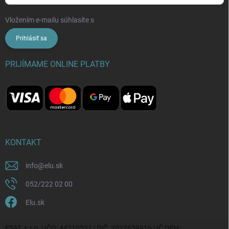
Vložením e-mailu súhlasíte s
podmienkami ochrany osobných údajov
Prihlásiť sa
PRIJÍMAME ONLINE PLATBY
KONTAKT
info
@
elu.sk
052/222 02 00
Elu.sk
ESAT, s.r.o. | IČO: 44210531 | DIČ: 2022639916 | IČ DPH: