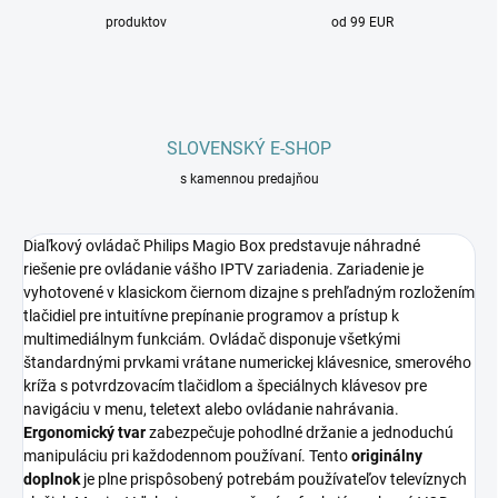
produktov
od 99 EUR
SLOVENSKÝ E-SHOP
s kamennou predajňou
Diaľkový ovládač Philips Magio Box predstavuje náhradné
riešenie pre ovládanie vášho IPTV zariadenia. Zariadenie je
vyhotovené v klasickom čiernom dizajne s prehľadným rozložením
tlačidiel pre intuitívne prepínanie programov a prístup k
multimediálnym funkciám. Ovládač disponuje všetkými
štandardnými prvkami vrátane numerickej klávesnice, smerového
kríža s potvrdzovacím tlačidlom a špeciálnych klávesov pre
navigáciu v menu, teletext alebo ovládanie nahrávania.
Ergonomický tvar
zabezpečuje pohodlné držanie a jednoduchú
manipuláciu pri každodennom používaní. Tento
originálny
doplnok
je plne prispôsobený potrebám používateľov televíznych