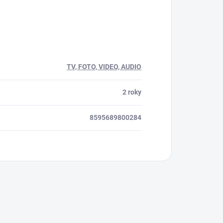
TV, FOTO, VIDEO, AUDIO
2 roky
8595689800284