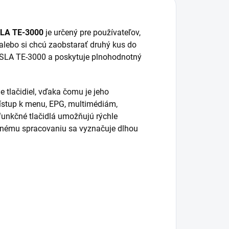
ESLA TE-3000
je určený pre používateľov,
alebo si chcú zaobstarať druhý kus do
SLA TE-3000 a poskytuje plnohodnotný
 tlačidiel, vďaka čomu je jeho
rístup k menu, EPG, multimédiám,
funkčné tlačidlá umožňujú rýchle
itnému spracovaniu sa vyznačuje dlhou