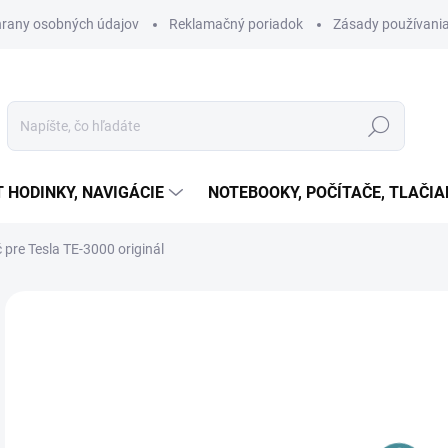
rany osobných údajov
Reklamačný poriadok
Zásady používania
Hľadať
T HODINKY, NAVIGÁCIE
NOTEBOOKY, POČÍTAČE, TLAČIA
 pre Tesla TE-3000 originál
Neohodnotené
Podrobnosti hodnotenia
ZNAČKA:
TESLA
€1
Jedn
VY
cena
Orig