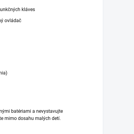
 funkčných kláves
ný ovládač
nia)
nými batériami a nevystavujte
jte mimo dosahu malých detí.