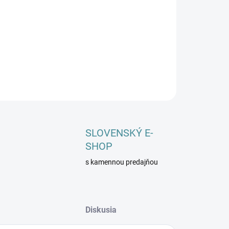
ILNÉ INFORMÁCIE
OPÝTAŤ SA
STRÁŽIŤ
SLOVENSKÝ E-
SHOP
s kamennou predajňou
Diskusia