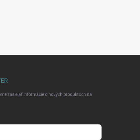
TER
eme zasielať informácie o nových produktoch na