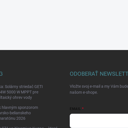
G
ODOBERAŤ NEWSLET
Vložte svoj e-mail a my Vám bud
a: Solárny striedač GETI
W 5000 W MPPT pre
našom e-shope.
ltaický ohrev vody
k hlavným sponzorom
EMAIL
rsko-belianskeho
maratónu 2026