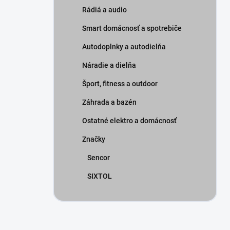
Rádiá a audio
Smart domácnosť a spotrebiče
Autodoplnky a autodielňa
Náradie a dielňa
Šport, fitness a outdoor
Záhrada a bazén
Ostatné elektro a domácnosť
Značky
Sencor
SIXTOL