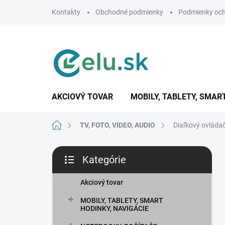
Prejsť
Kontakty
Obchodné podmienky
Podmienky och
na
obsah
AKCIOVÝ TOVAR
MOBILY, TABLETY, SMAR
Domov
TV, FOTO, VIDEO, AUDIO
Diaľkový ovládač
B
Kategórie
o
Preskočiť
č
kategórie
n
Akciový tovar
ý
MOBILY, TABLETY, SMART
p
HODINKY, NAVIGÁCIE
a