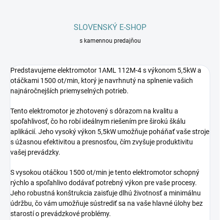
SLOVENSKÝ E-SHOP
s kamennou predajňou
Predstavujeme elektromotor 1AML 112M-4 s výkonom 5,5kW a
otáčkami 1500 ot/min, ktorý je navrhnutý na splnenie vašich
najnáročnejších priemyselných potrieb.
Tento elektromotor je zhotovený s dôrazom na kvalitu a
spoľahlivosť, čo ho robí ideálnym riešením pre širokú škálu
aplikácií. Jeho vysoký výkon 5,5kW umožňuje poháňať vaše stroje
s úžasnou efektivitou a presnosťou, čím zvyšuje produktivitu
vašej prevádzky.
S vysokou otáčkou 1500 ot/min je tento elektromotor schopný
rýchlo a spoľahlivo dodávať potrebný výkon pre vaše procesy.
Jeho robustná konštrukcia zaisťuje dlhú životnosť a minimálnu
údržbu, čo vám umožňuje sústrediť sa na vaše hlavné úlohy bez
starostí o prevádzkové problémy.