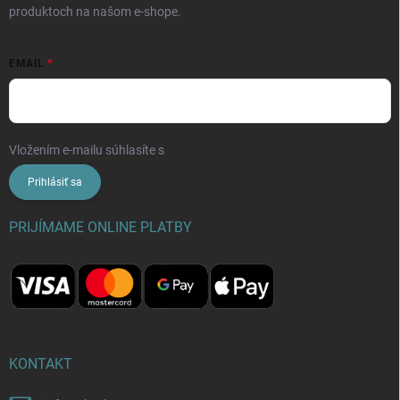
produktoch na našom e-shope.
EMAIL
Vložením e-mailu súhlasíte s
podmienkami ochrany osobných údajov
Prihlásiť sa
PRIJÍMAME ONLINE PLATBY
KONTAKT