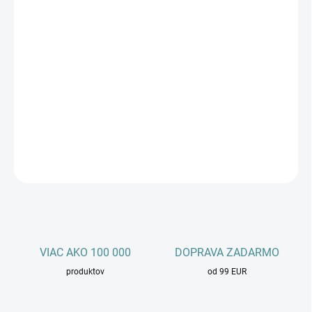
Kúpiť teraz
Objednajte si výkonný elektromotor 1AML 112M-4 s výkonom 5,5
kW a otáčkami 1500 ot/min pre vaše strojové aplikácie. S vysokou
spoľahlivosťou a účinnosťou je ideálnym riešením pre vaše
priemyselné potreby. Objednajte ešte dnes a získať motor, ktorý
vám poskytne spoľahlivý výkon a dlhú životnosť.
DETAILNÉ INFORMÁCIE
OPÝTAŤ SA
STRÁŽIŤ
VIAC AKO 100 000
DOPRAVA ZADARMO
produktov
od 99 EUR