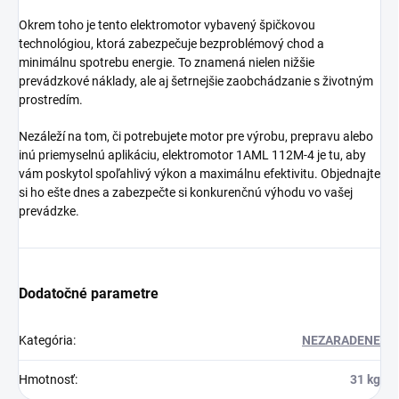
Okrem toho je tento elektromotor vybavený špičkovou
technológiou, ktorá zabezpečuje bezproblémový chod a
minimálnu spotrebu energie. To znamená nielen nižšie
prevádzkové náklady, ale aj šetrnejšie zaobchádzanie s životným
prostredím.
Nezáleží na tom, či potrebujete motor pre výrobu, prepravu alebo
inú priemyselnú aplikáciu, elektromotor 1AML 112M-4 je tu, aby
vám poskytol spoľahlivý výkon a maximálnu efektivitu. Objednajte
si ho ešte dnes a zabezpečte si konkurenčnú výhodu vo vašej
prevádzke.
Dodatočné parametre
Kategória
:
NEZARADENE
Hmotnosť
:
31 kg