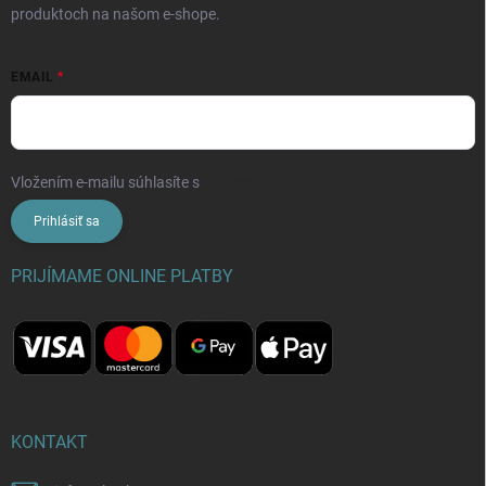
produktoch na našom e-shope.
EMAIL
Vložením e-mailu súhlasíte s
podmienkami ochrany osobných údajov
Prihlásiť sa
PRIJÍMAME ONLINE PLATBY
KONTAKT