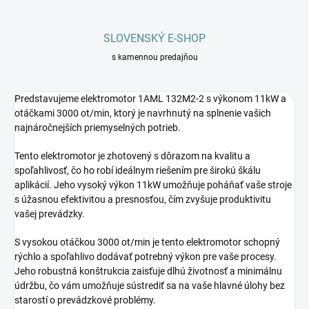
SLOVENSKÝ E-SHOP
s kamennou predajňou
Predstavujeme elektromotor 1AML 132M2-2 s výkonom 11kW a
otáčkami 3000 ot/min, ktorý je navrhnutý na splnenie vašich
najnáročnejších priemyselných potrieb.
Tento elektromotor je zhotovený s dôrazom na kvalitu a
spoľahlivosť, čo ho robí ideálnym riešením pre širokú škálu
aplikácií. Jeho vysoký výkon 11kW umožňuje poháňať vaše stroje
s úžasnou efektivitou a presnosťou, čím zvyšuje produktivitu
vašej prevádzky.
S vysokou otáčkou 3000 ot/min je tento elektromotor schopný
rýchlo a spoľahlivo dodávať potrebný výkon pre vaše procesy.
Jeho robustná konštrukcia zaisťuje dlhú životnosť a minimálnu
údržbu, čo vám umožňuje sústrediť sa na vaše hlavné úlohy bez
starostí o prevádzkové problémy.