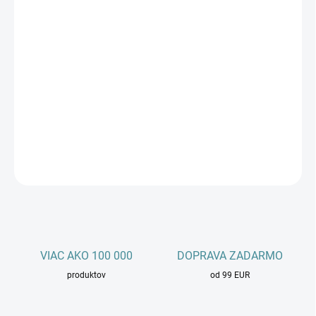
Kúpiť teraz
Objednajte si výkonný elektromotor 1AML 132M2-2 s výkonom 11
kW a otáčkami 3000 ot/min pre vaše strojové aplikácie. S vysokou
spoľahlivosťou a účinnosťou je ideálnym riešením pre vaše
priemyselné potreby. Objednajte ešte dnes a získať motor, ktorý
vám poskytne spoľahlivý výkon a dlhú životnosť.
DETAILNÉ INFORMÁCIE
OPÝTAŤ SA
STRÁŽIŤ
VIAC AKO 100 000
DOPRAVA ZADARMO
produktov
od 99 EUR