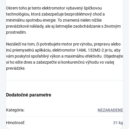
Okrem toho je tento elektromotor vybavený špičkovou
technológiou, ktorá zabezpečuje bezproblémový chod a
minimálnu spotrebu energie. To znamená nielen nižšie
prevádzkové náklady, ale aj šetrnejšie zaobchádzanie s životným
prostredím.
Nezáleží na tom, či potrebujete motor pre výrobu, prepravu alebo
inú priemyselnú aplikáciu, elektromotor 1AML 132M2-2 je tu, aby
vám poskytol spoľahlivý výkon a maximálnu efektivitu. Objednajte
si ho ešte dnes a zabezpečte si konkurenčnú výhodu vo vašej
prevádzke.
Dodatočné parametre
Kategória
:
NEZARADENE
Hmotnosť
:
31 kg