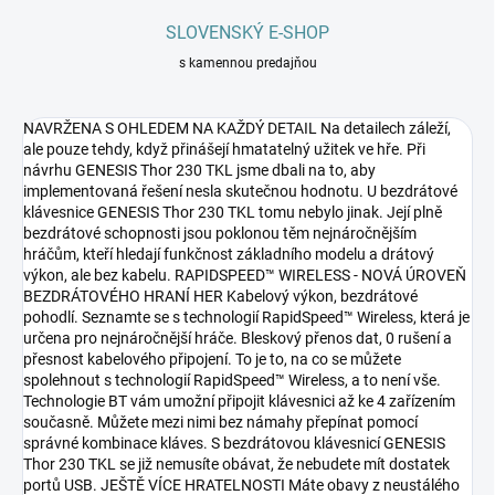
SLOVENSKÝ E-SHOP
s kamennou predajňou
NAVRŽENA S OHLEDEM NA KAŽDÝ DETAIL Na detailech záleží,
ale pouze tehdy, když přinášejí hmatatelný užitek ve hře. Při
návrhu GENESIS Thor 230 TKL jsme dbali na to, aby
implementovaná řešení nesla skutečnou hodnotu. U bezdrátové
klávesnice GENESIS Thor 230 TKL tomu nebylo jinak. Její plně
bezdrátové schopnosti jsou poklonou těm nejnáročnějším
hráčům, kteří hledají funkčnost základního modelu a drátový
výkon, ale bez kabelu. RAPIDSPEED™ WIRELESS - NOVÁ ÚROVEŇ
BEZDRÁTOVÉHO HRANÍ HER Kabelový výkon, bezdrátové
pohodlí. Seznamte se s technologií RapidSpeed™ Wireless, která je
určena pro nejnáročnější hráče. Bleskový přenos dat, 0 rušení a
přesnost kabelového připojení. To je to, na co se můžete
spolehnout s technologií RapidSpeed™ Wireless, a to není vše.
Technologie BT vám umožní připojit klávesnici až ke 4 zařízením
současně. Můžete mezi nimi bez námahy přepínat pomocí
správné kombinace kláves. S bezdrátovou klávesnicí GENESIS
Thor 230 TKL se již nemusíte obávat, že nebudete mít dostatek
portů USB. JEŠTĚ VÍCE HRATELNOSTI Máte obavy z neustálého