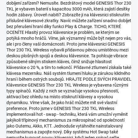
dobíjení zařízení? Nemusíte. Bezdrátový model GENESIS Thor 230
TKL je vybaven baterií s kapacitou 3000 mAh, která zajistí desítky
hodin zábavy. Úroveň nabití? Zobrazíte ji na klávesnici stisknutím
příslušné klávesové zkratky. Navíc můžete zařízení snadno dobíjet
bez přerušení hraní díky funkci Play & Charge. TICHO, KTERÉ
OCENÍTE Hlasitý provoz klávesnice je problém, se kterým se
potýká mnoho hráčů. Víme, jak významný může být nejen pro vás,
ale i pro členy vaší domácnosti. Proto jsme klávesnici GENESIS
Thor 230 TKL Wireless vybavili přídavnou pěnou umístěnou mezi
deskou plošných spojů a deskou klávesnice. Ta pohlcuje vibrace
způsobené silným stiskem kláves, čímž snižuje hlasitost
klávesnice o 20 %, a tím to nekončí. Přídavné ztlumení získala také
klávesa mezerníku. Náš systém tlumení hluku je zárukou klidného
hraní i během ostrých soubojů. HRAJTE PODLE SVÝCH PRAVIDEL
Klávesnice GENESIS Thor 230 TKL Wireless je vybavena různými
typy spínačů. Každý z nich se vyznačuje vysokou přesností,
aktivací bez ohledu na místo stisknutí klávesy a vysokou
dynamikou. Víme však, že jako hráč můžete mít své vlastní
preference. Proto jsme v GENESIS Thor 230 TKL Wireless
implementovali hot - swap - techniku, která vám umožní vyměnit
jakýkoli třípinový mechanismus za mikrospínač od společností
jako Outemu, Akko, KTT. Jednoduše vytáhněte nainstalovaný
mechanismus a zapojte nový. Díky systému Hot Swap také
nemusíte kupovat novou klávesnici, když jeden spínač selže.