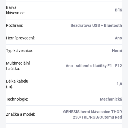
Barva
Bílá
klávesnice
:
Rozhraní
:
Bezdrátová USB + Bluetooth
Herní provedení
:
Ano
Typ klávesnice
:
Herní
Multimediální
Ano - sdílené s tlačítky F1 - F12
tlačítka
:
Délka kabelu
1,6
(m)
:
Technologie
:
Mechanická
GENESIS herní klávesnice THOR
Značka a model
:
230/TKL/RGB/Outemu Red