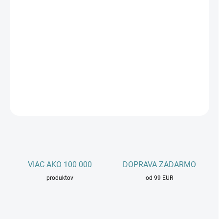
cena:
Sklad
Skladom
3 ks
Pridať do košíka
−
+
Množstvo
Kúpiť teraz
DETAILNÉ INFORMÁCIE
OPÝTAŤ SA
STRÁŽIŤ
VIAC AKO 100 000
DOPRAVA ZADARMO
produktov
od 99 EUR