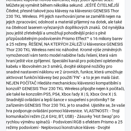
Můžete jej vyměnit během několika sekund. JEŠTĚ ČITELNĚJŠÍ
Čitelné, přesně takové jsou klávesy na klávesnici GENESIS Thor
230 TKL Wireless. Při jejich navrhování jsme se zaměřili nejen na
jejich zpracování, odolnost a materiál příjemný na dotek, ale také
na čitelnost laserem vyřezaných doplňkových znaků. Od nynějška
jsou ještě zřetelnější a umožňují pohodlnější práci s plně
přizpůsobitelným podsvícením Prismo Effect™ s 16 miliony barev
a 25 režimy. ŘEŠENÍ, NA KTERÝCH ZÁLEŽÍ U klávesnice GENESIS
Thor 230 TKL Wireless není nic náhodné. Kromě výše zmíněných
vymožeností vám tento model nabídne řadu řešení, která vám
hraní ještě více zpříjemní. Speciální kanál pro položení opleteného
kabelu v libovolném ze 3 směrů, dvojité sklopné nožičky pro
snadné nastavení náklonu ve 2 úrovních, funkce, která umožňuje
aktivovat funkční klávesy bez použití ''FN'' - a to je jen malá část.
NEJEN POČÍTAČ Hledáte mechanickou klávesnici kompatibilní s
konzolí? GENESIS Thor 230 TKL Wireless připojíte nejen k počítači,
ale také ke konzolím PS5, PS4, Xbox řady X | S, Xbox One X | S.
Snadnější ovládání a lepší šance v soupeření s protivníky? Se
zařízením GENESIS Thor 230 TKL je to snadné. Ujistěte se, že vaše
hra podporuje ovládání pomocí klávesnice. VLASTNOSTI: - Trojí
komunikační režim (2,4 GHz, BT, USB) - Zásuvky ''Hot Swap'' pro
rychlou výměnu spínačů - Podsvícení RGB s efektem Prismo a 25
režimy podsvícení - Neplovoucí konstrukce kláves - Dvojité