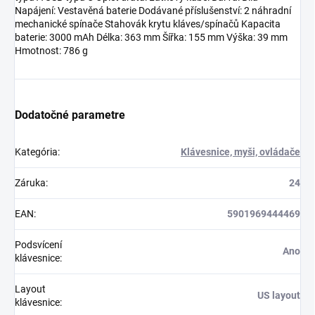
Napájení: Vestavěná baterie Dodávané příslušenství: 2 náhradní
mechanické spínače Stahovák krytu kláves/spínačů Kapacita
baterie: 3000 mAh Délka: 363 mm Šířka: 155 mm Výška: 39 mm
Hmotnost: 786 g
Dodatočné parametre
Kategória
:
Klávesnice, myši, ovládače
Záruka
:
24
EAN
:
5901969444469
Podsvícení
Ano
klávesnice
:
Layout
US layout
klávesnice
: