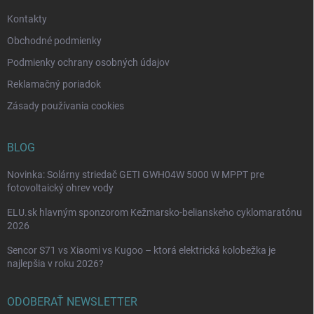
e
Kontakty
Obchodné podmienky
Podmienky ochrany osobných údajov
Reklamačný poriadok
Zásady používania cookies
BLOG
Novinka: Solárny striedač GETI GWH04W 5000 W MPPT pre
fotovoltaický ohrev vody
ELU.sk hlavným sponzorom Kežmarsko-belianskeho cyklomaratónu
2026
Sencor S71 vs Xiaomi vs Kugoo – ktorá elektrická kolobežka je
najlepšia v roku 2026?
ODOBERAŤ NEWSLETTER