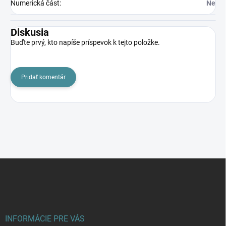
Numerická část
:
Ne
Diskusia
Buďte prvý, kto napíše príspevok k tejto položke.
Pridať komentár
Z
á
p
ä
t
i
INFORMÁCIE PRE VÁS