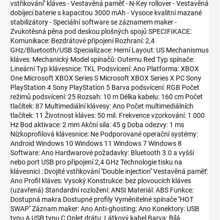
vstřikování'' kláves - Vestavěná paměť - N-Key rollover - Vestavěná
dobíjecí baterie s kapacitou 3000 mAh - Vysoce kvalitní mazané
stabilizátory - Speciální software se záznamem maker -
Zvukotěsná pěna pod deskou plošných spojů SPECIFIKACE:
Komunikace: Bezdrátové připojení Rozhraní: 2,4
GHz/Bluetooth/USB Specializace: Herní Layout: US Mechanismus
kláves: Mechanický Model spínačů: Outemu Red Typ spínače:
Lineární Typ klávesnice: TKL Podsvícení: Ano Platforma: XBOX
One Microsoft XBOX Series S Microsoft XBOX Series X PC Sony
PlayStation 4 Sony PlayStation 5 Barva podsvícení: RGB Počet
režimů podsvícení: 25 Rozsah: 10 m Délka kabelu: 160 cm Počet
tlačítek: 87 Multimediální klávesy: Ano Počet multimediálních
tlačítek: 11 Životnost kláves: 50 mil. Frekvence vzorkování: 1 000
Hz Bod aktivace: 2 mm Akční síla: 45 g Doba odezvy: 1 ms
Nízkoprofilová klávesnice: Ne Podporované operační systémy:
Android Windows 10 Windows 11 Windows 7 Windows 8
Software: Ano Hardwarové požadavky: Bluetooth 3.0 a vyšší
nebo port USB pro připojení 2,4 GHz Technologie tisku na
klávesnici : Dvojité vstřikování ''Double injection'' Vestavěná paměť:
Ano Profil kláves: Vysoký Konstrukce: bez plovoucích kláves
(uzavřená) Standardní rozložení: ANSI Materiál: ABS Funkce:
Dostupná makra Dostupné profily Vyměnitelné spínače ''HOT
SWAP'' Záznam maker: Ano Anti-ghosting: Ano Konektory: USB
typu A USB typu C Oplet drátu: Látkový kabel Barva: Bílá