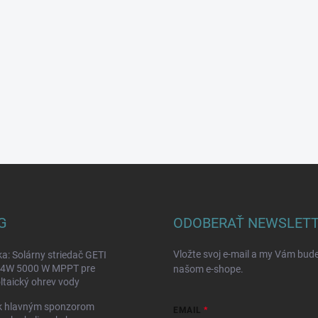
G
ODOBERAŤ NEWSLET
Vložte svoj e-mail a my Vám bud
a: Solárny striedač GETI
W 5000 W MPPT pre
našom e-shope.
ltaický ohrev vody
k hlavným sponzorom
EMAIL