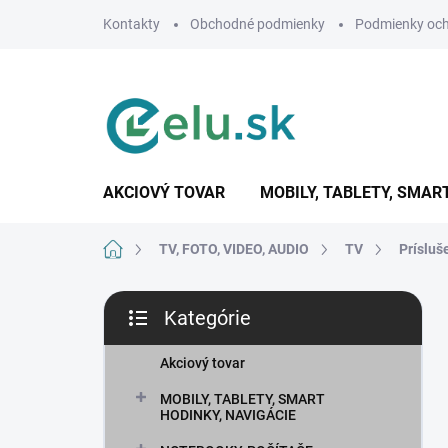
Prejsť
Kontakty
Obchodné podmienky
Podmienky och
na
obsah
AKCIOVÝ TOVAR
MOBILY, TABLETY, SMAR
Domov
TV, FOTO, VIDEO, AUDIO
TV
Prísluš
B
Kategórie
o
Preskočiť
č
kategórie
n
Akciový tovar
ý
MOBILY, TABLETY, SMART
p
HODINKY, NAVIGÁCIE
a