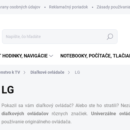
rany osobných údajov
Reklamačný poriadok
Zásady používania
Hľadať
T HODINKY, NAVIGÁCIE
NOTEBOOKY, POČÍTAČE, TLAČIA
enstvo k TV
Diaľkové ovládače
LG
LG
Pokazil sa vám diaľkový ovládač? Alebo ste ho stratili? Nez
diaľkových ovládačov
rôznych značiek.
Univerzálne ovl
používanie originálneho ovládača.