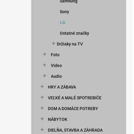
Samsung
Sony
LG
Ostatné značky
Držiaky na TV
Foto
Video
Audio
HRY A ZÁBAVA
VEĽKÉ A MALÉ SPOTREBIČE
DOM A DOMÁCE POTREBY
NÁBYTOK
DIELŇA, STAVBA A ZÁHRADA