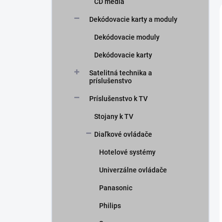
CD média
Dekódovacie karty a moduly
Dekódovacie moduly
Dekódovacie karty
Satelitná technika a
príslušenstvo
Príslušenstvo k TV
Stojany k TV
Diaľkové ovládače
Hotelové systémy
Univerzálne ovládače
Panasonic
Philips