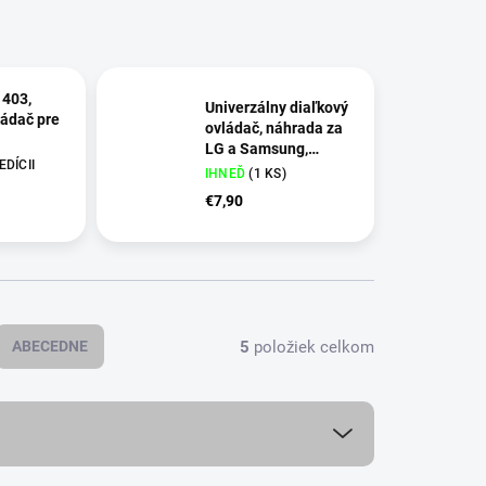
403,
Univerzálny diaľkový
ládač pre
ovládač, náhrada za
LG a Samsung,
DÍCII
Superior
IHNEĎ
(
1 KS
)
€7,90
5
položiek celkom
ABECEDNE