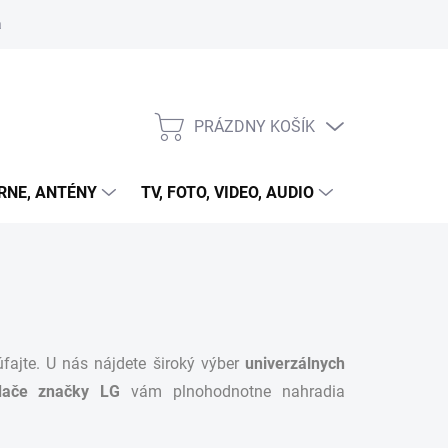
 cookies
PRÁZDNY KOŠÍK
NÁKUPNÝ
KOŠÍK
RNE, ANTÉNY
TV, FOTO, VIDEO, AUDIO
HRY A ZÁB
úfajte. U nás nájdete široký výber
univerzálnych
ádače značky LG
vám plnohodnotne nahradia