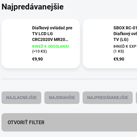
Najpredávanejšie
Diaľkový ovládač pre
SBOX RC-01
TV LCD LG
Diaľkový ov
CRC2020V MR20
TV (LG)
MR600 MR650,
IHNEĎ K ODOSLANIU
IHNEĎ K EXPE
Netflix, Disney+,
(
>10 KS
)
(
1 KS
)
Prime Video,
€9,90
€9,90
Rakuten
R
a
NAJLACNEJŠIE
NAJDRAHŠIE
NAJPREDÁVANEJŠIE
d
e
n
i
OTVORIŤ FILTER
e
p