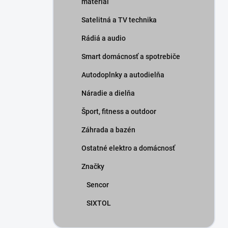
materiál
Satelitná a TV technika
Rádiá a audio
Smart domácnosť a spotrebiče
Autodoplnky a autodielňa
Náradie a dielňa
Šport, fitness a outdoor
Záhrada a bazén
Ostatné elektro a domácnosť
Značky
Sencor
SIXTOL