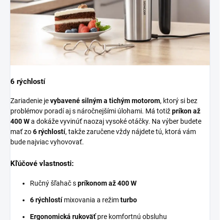
6 rýchlostí
Zariadenie je
vybavené silným a tichým motorom
, ktorý si bez
problémov poradí aj s náročnejšími úlohami. Má totiž
príkon až
400 W
a dokáže vyvinúť naozaj vysoké otáčky. Na výber budete
mať zo
6 rýchlostí
, takže zaručene vždy nájdete tú, ktorá vám
bude najviac vyhovovať.
Kľúčové vlastnosti:
Ručný šľahač s
príkonom až 400 W
6 rýchlostí
mixovania a režim
turbo
Ergonomická rukoväť
pre komfortnú obsluhu