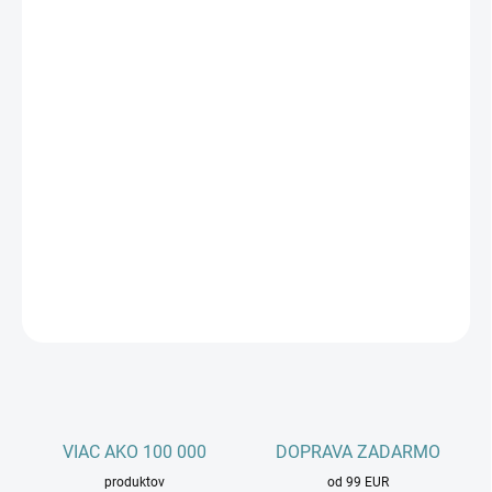
Pridať do košíka
−
+
Množstvo
Kúpiť teraz
Ručný šľahač s príkonom 400 W. SENCOR SHM 5207SS ponúka
6 rýchlostných stupňov a tlačidlo turbo pre maximálnu rýchlosť,
ergonomický dizajn a tepelnú poistku proti prehriatiu. V balení
nájdete 2 miesiace háky a 2 šľahacie metly.
DETAILNÉ INFORMÁCIE
OPÝTAŤ SA
STRÁŽIŤ
VIAC AKO 100 000
DOPRAVA ZADARMO
produktov
od 99 EUR