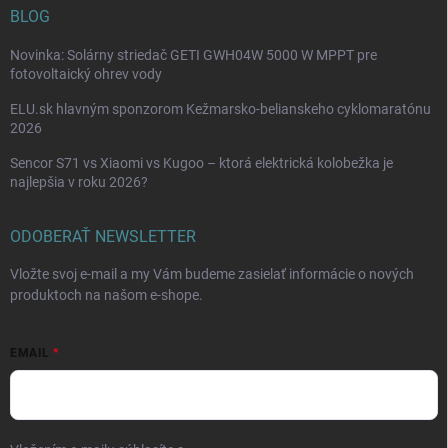
BLOG
Novinka: Solárny striedač GETI GWH04W 5000 W MPPT pre
fotovoltaický ohrev vody
ELU.sk hlavným sponzorom Kežmarsko-belianskeho cyklomaratónu
2026
Sencor S71 vs Xiaomi vs Kugoo – ktorá elektrická kolobežka je
najlepšia v roku 2026?
ODOBERAŤ NEWSLETTER
Vložte svoj e-mail a my Vám budeme zasielať informácie o nových
produktoch na našom e-shope.
EMAIL