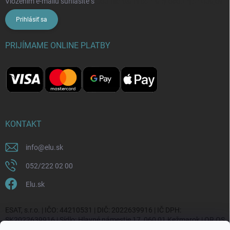
Vložením e-mailu súhlasíte s
podmienkami ochrany osobných údajov
Prihlásiť sa
PRIJÍMAME ONLINE PLATBY
KONTAKT
info
@
elu.sk
052/222 02 00
Elu.sk
ESAT, s.r.o. | IČO: 44210531 | DIČ: 2022639916 | IČ DPH:
SK2022639916 | Sídlo: Hlavné námestie 17, 060 01 Kežmarok | OR OS
Prešov, vl. č. 20270/P